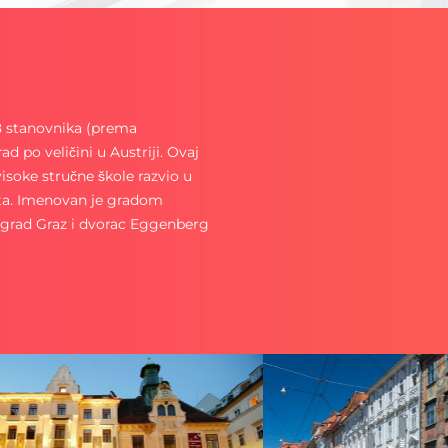
98 stanovnika (prema
d po veličini u Austriji. Ovaj
 visoke stručne škole razvio u
ata. Imenovan je gradom
ri grad Graz i dvorac Eggenberg