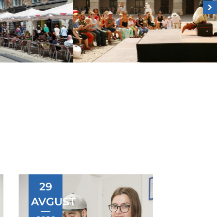
29
31
AVGUST
AVGU