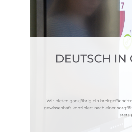
DEUTSCH IN
Wir bieten ganzjährig ein breitgefächer
gewissenhaft konzipiert nach einer sorgfäl
stets 