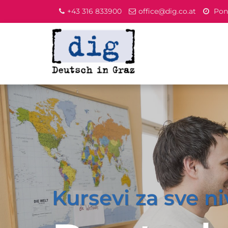
+43 316 833900
office@dig.co.at
Pone
Kursevi za sve ni