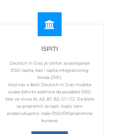
ISPITI
Deutsch in Graz je centar za polaganje
ÖSD ispita, kao i ispita integracionog
fonda (ÖIF).
Kod nas u školi Deutsch in Graz možete
svake četvrte sedmice da polažete ÖSD
test za nivoe A1, A2, B1, B2, C1 i C2. Da biste
se pripremili za ispit, toplo Vam
preporučujemo naše ÖSD/ÖIFpripremne
kurseve.