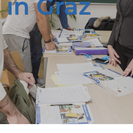
h
in Graz