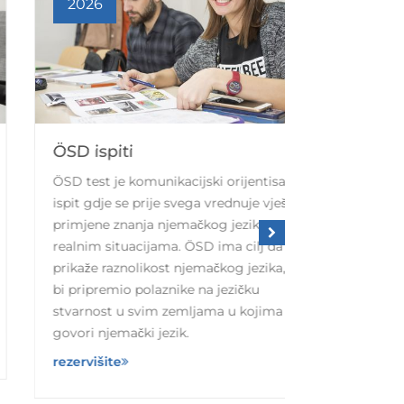
2026
2026
ÖSD ispiti
Intenzivn
ÖSD test je komunikacijski orijentisan
Intenzivni 
ispit gdje se prije svega vrednuje vještina
cijele godin
primjene znanja njemačkog jezika u
osnovu tema
realnim situacijama. ÖSD ima cilj da
polaznici s
prikaže raznolikost njemačkog jezika, kako
upoznaju s
bi pripremio polaznike na jezičku
dok se posl
stvarnost u svim zemljama u kojima se
vještinama
govori njemački jezik.
komunikacij
slušanje).
rezervišite
rezervišite