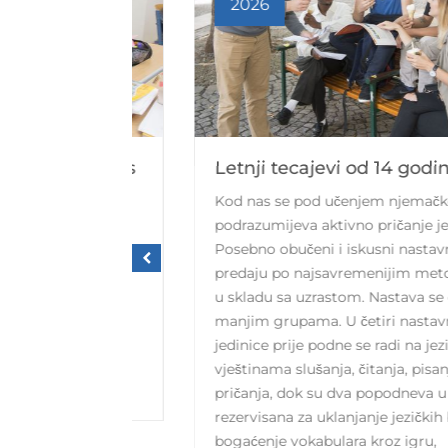
2026
 & teens
Letnji tecajevi od 14 godina.
Kod nas se pod učenjem njemačkog
verse
podrazumijeva aktivno pričanje jezika.
ion and
Posebno obučeni i iskusni nastavnici
ous use of
predaju po najsavremenijim metodama i
manner,
u skladu sa uzrastom. Nastava se odvija u
ents,
manjim grupama. U četiri nastavne
jedinice prije podne se radi na jezičkim
vještinama slušanja, čitanja, pisanja i
pričanja, dok su dva popodneva u nedjelji
rezervisana za uklanjanje jezičkih barijera i
bogaćenje vokabulara kroz igru,