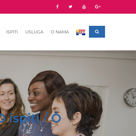
ISPITI
USLUGA
O NAMA
 ispiti / ÖIF-Tests