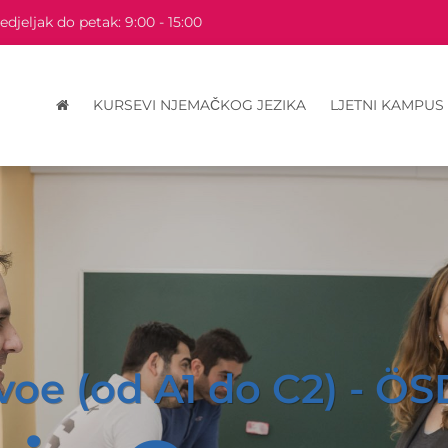
djeljak do petak: 9:00 - 15:00
KURSEVI NJEMAČKOG JEZIKA
LJETNI KAMPUS
voe (od A1 do C2) - ÖSD