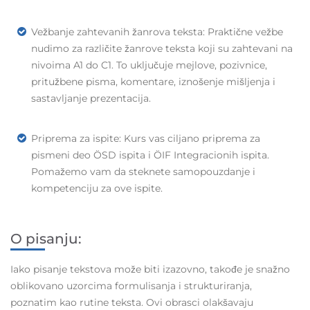
Vežbanje zahtevanih žanrova teksta: Praktične vežbe
nudimo za različite žanrove teksta koji su zahtevani na
nivoima A1 do C1. To uključuje mejlove, pozivnice,
pritužbene pisma, komentare, iznošenje mišljenja i
sastavljanje prezentacija.
Priprema za ispite: Kurs vas ciljano priprema za
pismeni deo ÖSD ispita i ÖIF Integracionih ispita.
Pomažemo vam da steknete samopouzdanje i
kompetenciju za ove ispite.
O pisanju:
Iako pisanje tekstova može biti izazovno, takođe je snažno
oblikovano uzorcima formulisanja i strukturiranja,
poznatim kao rutine teksta. Ovi obrasci olakšavaju