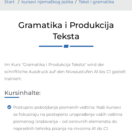
Start
kursevi njemačkog jezika
Tekst i gramatika
Gramatika i Produkcija
Teksta
Im Kurs "
Gramatika i Produkcija Teksta
" wird der
schriftliche Ausdruck auf den Niveaustufen A1 bis C1 gezielt
trainiert.
Kursinhalte:
Postupno poboljšanje pismenih veština: Naši kursevi
se fokusiraju na postepeno unapređenje vaših veština
pismenog izražavanja – od osnovnih elemenata do
naprednih tehnika pisanja na nivoima A1 do C1.