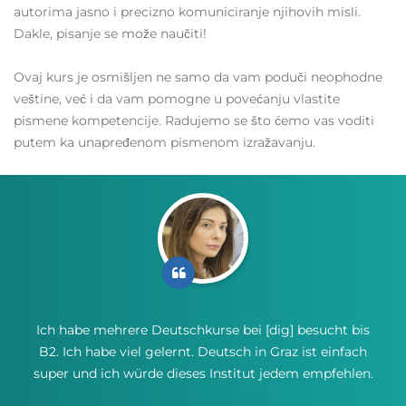
autorima jasno i precizno komuniciranje njihovih misli.
Dakle, pisanje se može naučiti!
Ovaj kurs je osmišljen ne samo da vam poduči neophodne
veštine, već i da vam pomogne u povećanju vlastite
pismene kompetencije. Radujemo se što ćemo vas voditi
putem ka unapređenom pismenom izražavanju.
Ich habe mehrere Deutschkurse bei [dig] besucht bis
B2. Ich habe viel gelernt. Deutsch in Graz ist einfach
super und ich würde dieses Institut jedem empfehlen.