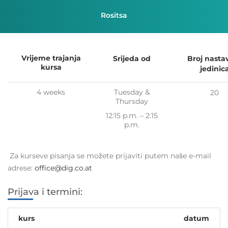
Rositsa
Vrijeme trajanja
Srijeda od
Broj nasta
kursa
jedinic
4 weeks
Tuesday &
20
Thursday
12:15 p.m. – 2:15
p.m.
Za kurseve pisanja se možete prijaviti putem naše e-mail
adrese:
office@dig.co.at
Prijava i termini:
kurs
datum