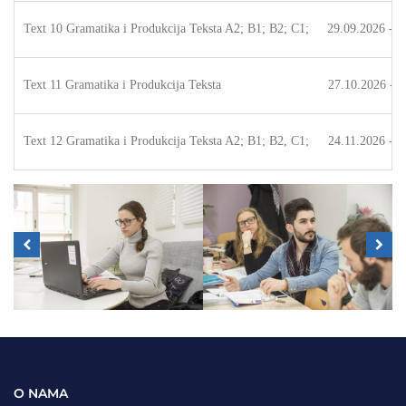
Text 10 Gramatika i Produkcija Teksta A2; B1; B2; C1;
29.09.2026 - 2
Text 11 Gramatika i Produkcija Teksta
27.10.2026 - 1
Text 12 Gramatika i Produkcija Teksta A2; B1; B2, C1;
24.11.2026 - 2
O NAMA