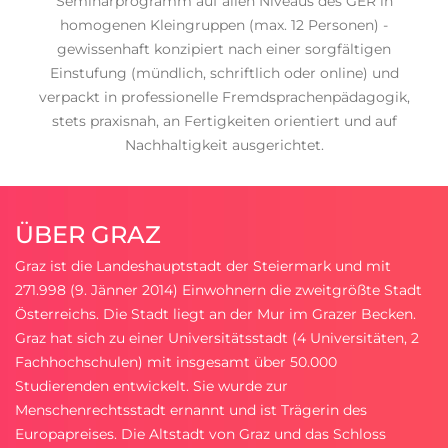
Seminarprogramm auf allen Niveaus des GER in
homogenen Kleingruppen (max. 12 Personen) -
gewissenhaft konzipiert nach einer sorgfältigen
Einstufung (mündlich, schriftlich oder online) und
verpackt in professionelle Fremdsprachenpädagogik,
stets praxisnah, an Fertigkeiten orientiert und auf
Nachhaltigkeit ausgerichtet.
ÜBER GRAZ
Graz ist die Landeshauptstadt der Steiermark und mit
271.998 (9. Jänner 2014) Einwohnern die zweitgrößte Stadt
Österreichs. Die Stadt liegt an der Mur im Grazer Becken.
Graz hat sich zu einer Universitätsstadt (4 Universitäten, 2
Fachhochschulen) mit insgesamt über 50.000
Studierenden entwickelt. Sie wurde zur
Menschenrechtsstadt ernannt und ist Trägerin des
Europapreises. Die Altstadt von Graz und das Schloss