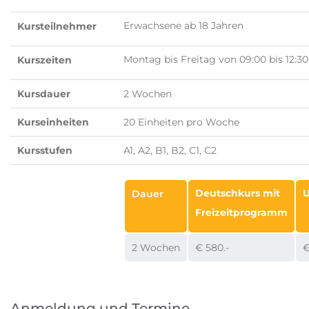
Erwachsene ab 18 Jahren
Kursteilnehmer
Montag bis Freitag von 09:00 bis 12:3
Kurszeiten
Kursdauer
2 Wochen
Kurseinheiten
20 Einheiten pro Woche
Kursstufen
A1, A2, B1, B2, C1, C2
Deutschkurs mit
U
Dauer
Freizeitprogramm
2 Wochen
€ 580.-
€
Anmeldung und Termine