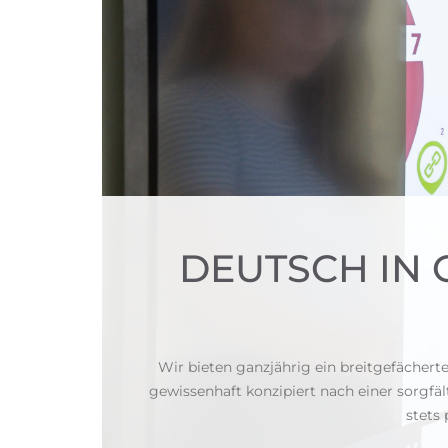
DEUTSCH IN
Wir bieten ganzjährig ein breitgefächer
gewissenhaft konzipiert nach einer sorgfäl
stets 