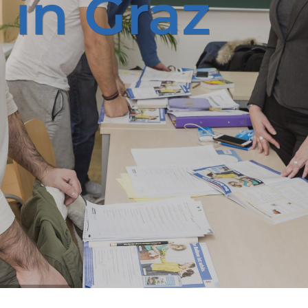
h
in Graz