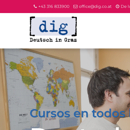
+43 316 833900
office@dig.co.at
De l
Cursos en todos 