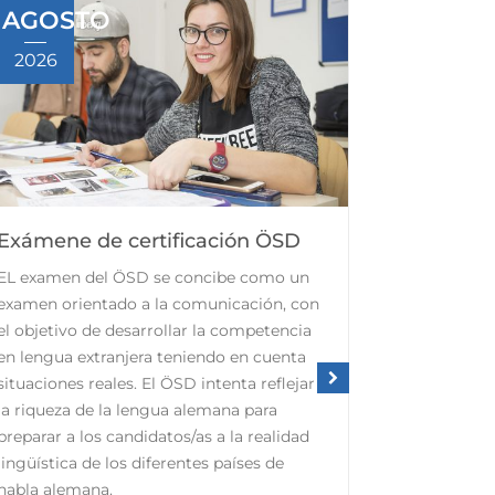
AGOSTO
AGOS
2026
2026
Exámene de certificación ÖSD
Cursos in
formació
EL examen del ÖSD se concibe como un
Se ofrecen 
examen orientado a la comunicación, con
todoel año e
el objetivo de desarrollar la competencia
Por las ma
en lengua extranjera teniendo en cuenta
relevantes d
situaciones reales. El ÖSD intenta reflejar
introduce l
la riqueza de la lengua alemana para
Por las tar
preparar a los candidatos/as a la realidad
todas las de
lingüística de los diferentes países de
(comunicaci
habla alemana.