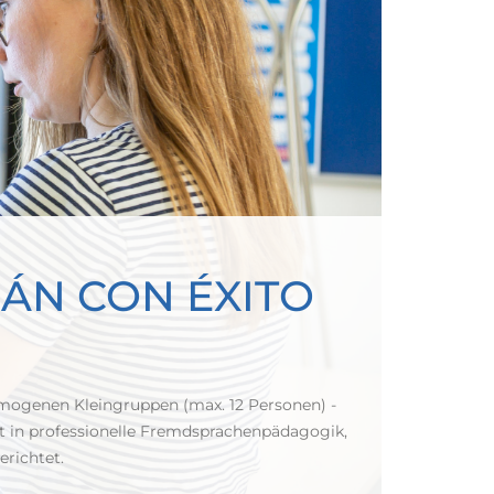
ÁN CON ÉXITO
omogenen Kleingruppen (max. 12 Personen) -
ckt in professionelle Fremdsprachenpädagogik,
erichtet.