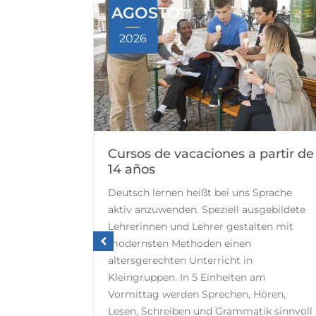
AGOSTO
2026
niños y
Cursos de vacaciones a partir de
14 años
verse
Deutsch lernen heißt bei uns Sprache
ion and
aktiv anzuwenden. Speziell ausgebildete
ous use of
Lehrerinnen und Lehrer gestalten mit
manner,
modernsten Methoden einen
ents,
altersgerechten Unterricht in
Kleingruppen. In 5 Einheiten am
Vormittag werden Sprechen, Hören,
Lesen, Schreiben und Grammatik sinnvoll