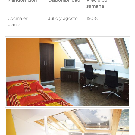
Manutención
Disponibilidad
Precio por
semana
Cocina en
Julio y agosto
150 €
planta