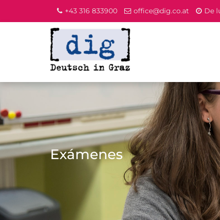
+43 316 833900
office@dig.co.at
De l
Exámenes