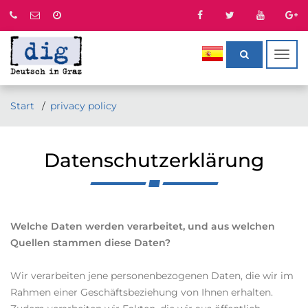
Togg
navig
Start
privacy policy
Datenschutzerklärung
Welche Daten werden verarbeitet, und aus welchen
Quellen stammen diese Daten?
Wir verarbeiten jene personenbezogenen Daten, die wir im
Rahmen einer Geschäftsbeziehung von Ihnen erhalten.