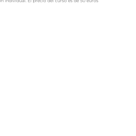
 individual. El precio del curso es de 50 euros