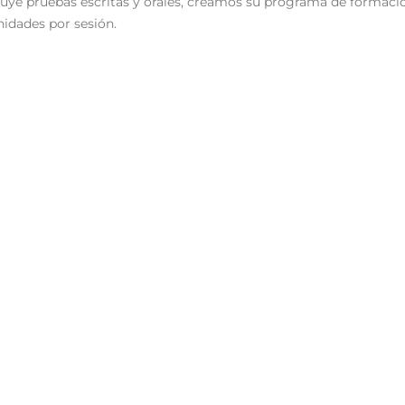
uye pruebas escritas y orales, creamos su programa de formación
idades por sesión.