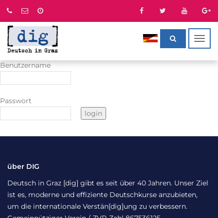
Togg
navig
Benutzername
Passwort
über DIG
Deutsch in Graz [dig] gibt es seit über 40 Jahren. Unser Ziel
ist es, moderne und effiziente Deutschkurse anzubieten,
um die internationale Verstän[dig]ung zu verbessern.