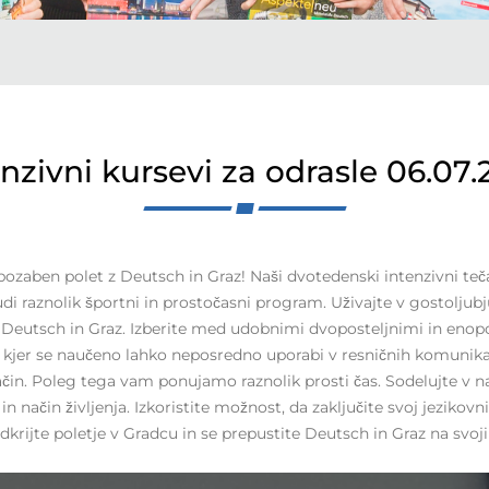
nzivni kursevi za odrasle 06.07
pozaben polet z Deutsch in Graz! Naši dvotedenski intenzivni teča
di raznolik športni in prostočasni program. Uživajte v gostolju
d Deutsch in Graz. Izberite med udobnimi dvoposteljnimi in enop
vi, kjer se naučeno lahko neposredno uporabi v resničnih komunikac
 način. Poleg tega vam ponujamo raznolik prosti čas. Sodelujte v
 način življenja. Izkoristite možnost, da zaključite svoj jeziko
dkrijte poletje v Gradcu in se prepustite Deutsch in Graz na sv