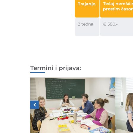
Tečaj nemšči
Trajanje.
prostim časo
2 tedna
€ 580.-
Termini i prijava: