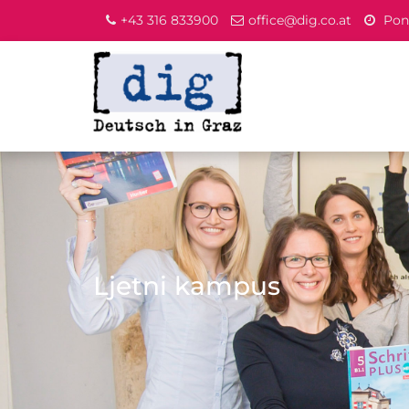
+43 316 833900
office@dig.co.at
Pone
Ljetni kampus