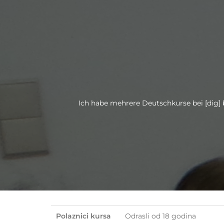
Ich habe mehrere Deutschkurse bei [dig] b
Polaznici kursa
Odrasli od 18 godina