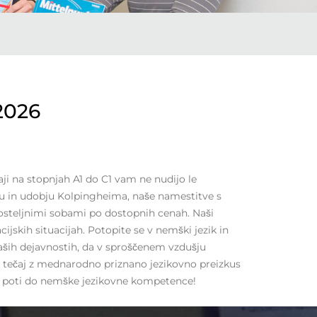
.2026
ji na stopnjah A1 do C1 vam ne nudijo le
bju in udobju Kolpingheima, naše namestitve s
osteljnimi sobami po dostopnih cenah. Naši
ijskih situacijah. Potopite se v nemški jezik in
 naših dejavnostih, da v sproščenem vzdušju
vni tečaj z mednarodno priznano jezikovno preizkus
oji poti do nemške jezikovne kompetence!