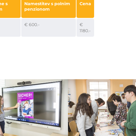
ne s
Namestitev s polnim
Cena
m
penzionom
€ 600.-
€
1180.-