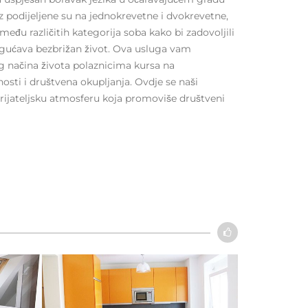
 podijeljene su na jednokrevetne i dvokrevetne,
između različitih kategorija soba kako bi zadovoljili
ogućava bezbrižan život. Ova usluga vam
g načina života polaznicima kursa na
osti i društvena okupljanja. Ovdje se naši
u prijateljsku atmosferu koja promoviše društveni