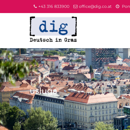
+43 316 833900
office@dig.co.at
Pone
usluga