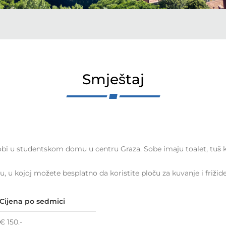
Smještaj
obi u studentskom domu u centru Graza. Sobe imaju toalet, tuš ka
u, u kojoj možete besplatno da koristite ploču za kuvanje i friži
Cijena po sedmici
€ 150.-