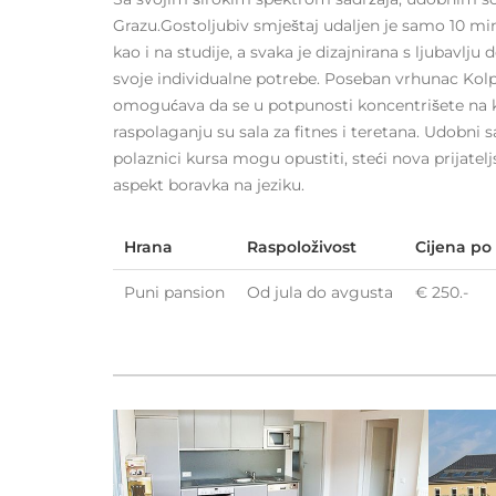
Grazu.Gostoljubiv smještaj udaljen je samo 10 mi
kao i na studije, a svaka je dizajnirana s ljubavlju 
svoje individualne potrebe. Poseban vrhunac Kol
omogućava da se u potpunosti koncentrišete na ku
raspolaganju su sala za fitnes i teretana. Udobni 
polaznici kursa mogu opustiti, steći nova prijatelj
aspekt boravka na jeziku.
Hrana
Raspoloživost
Cijena po
Puni pansion
Od jula do avgusta
€ 250.-