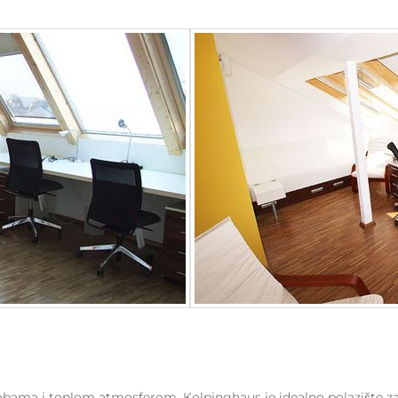
bama i toplom atmosferom, Kolpinghaus je idealno polazište za