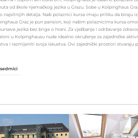
nuta od škole njemačkog jezika u Grazu. Sobe u Kolpinghaus Graz
do najsitnijih detalja. Naši polaznici kursa imaju priliku da biraju 
pinghaus Graz je pun pansion, koji našim polaznicima kursa om
rseve jezika bez brige o hrani. Za vježbanje i održavanje zdravo
saloni u Kolpinghausu nude idealno okruženje za zajedničke aktivn
stva i razmijeniti svoja iskustva. Ovi zajednički prostori stvaraj
 sedmici