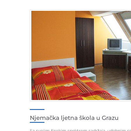
Njemačka ljetna škola u Grazu
Sa svojim širokim spektrom sadržaja, udobnim so