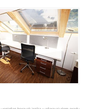
 uspješan boravak jezika u očaravajućem gradu