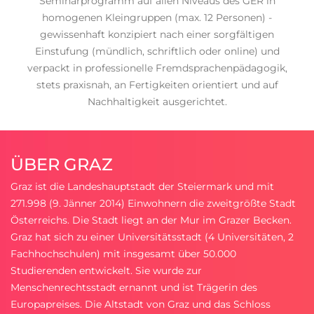
Seminarprogramm auf allen Niveaus des GER in
homogenen Kleingruppen (max. 12 Personen) -
gewissenhaft konzipiert nach einer sorgfältigen
Einstufung (mündlich, schriftlich oder online) und
verpackt in professionelle Fremdsprachenpädagogik,
stets praxisnah, an Fertigkeiten orientiert und auf
Nachhaltigkeit ausgerichtet.
ÜBER GRAZ
Graz ist die Landeshauptstadt der Steiermark und mit
271.998 (9. Jänner 2014) Einwohnern die zweitgrößte Stadt
Österreichs. Die Stadt liegt an der Mur im Grazer Becken.
Graz hat sich zu einer Universitätsstadt (4 Universitäten, 2
Fachhochschulen) mit insgesamt über 50.000
Studierenden entwickelt. Sie wurde zur
Menschenrechtsstadt ernannt und ist Trägerin des
Europapreises. Die Altstadt von Graz und das Schloss