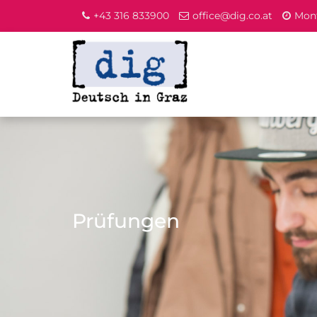
+43 316 833900
office@dig.co.at
Mont
Prüfungen