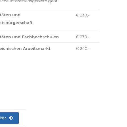
che Interessensgebiete geht.
itäten und
€ 230.-
aatsbürgerschaft
itäten und Fachhochschulen
€ 230.-
eichischen Arbeitsmarkt
€ 240.-
lden