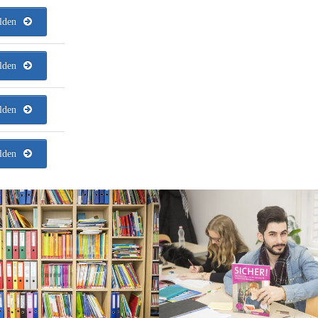
lden
lden
lden
lden