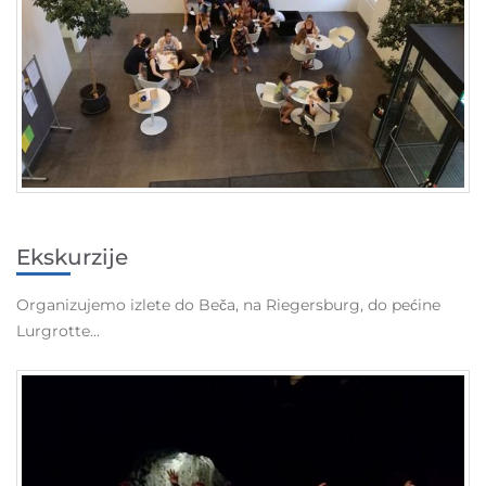
Ekskurzije
Organizujemo izlete do Beča, na Riegersburg, do pećine
Lurgrotte...