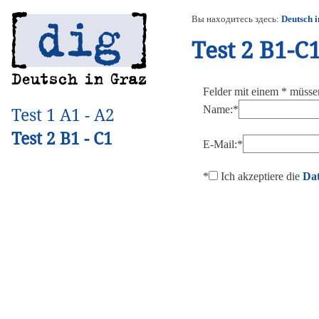
Вы находитесь здесь:
Deutsch 
Test 2 B1-C
Felder mit einem * müss
Name:*
Test 1 A1 - A2
Test 2 B1 - C1
E-Mail:*
*
Ich akzeptiere die
Dat