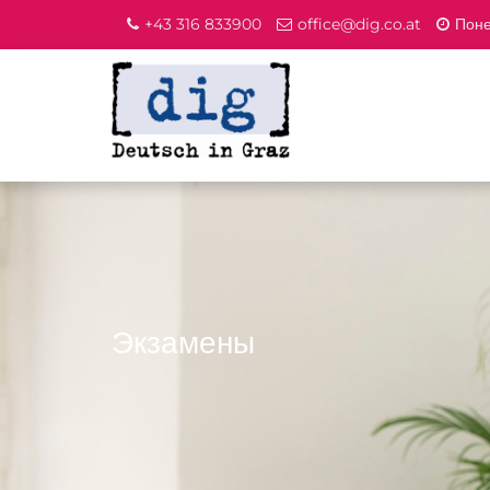
+43 316 833900
office@dig.co.at
Поне
Экзамены