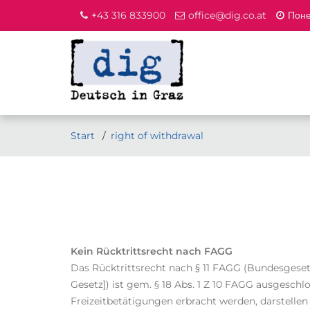
+43 316 833900
office@dig.co.at
Поне
Start
right of withdrawal
Kein Rücktrittsrecht nach FAGG
Das Rücktrittsrecht nach § 11 FAGG (Bundesgese
Gesetz]) ist gem. § 18 Abs. 1 Z 10 FAGG ausgesc
Freizeitbetätigungen erbracht werden, darstellen