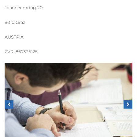
Joanneumring 20
8010 Graz
AUSTRIA
ZVR: 867536125