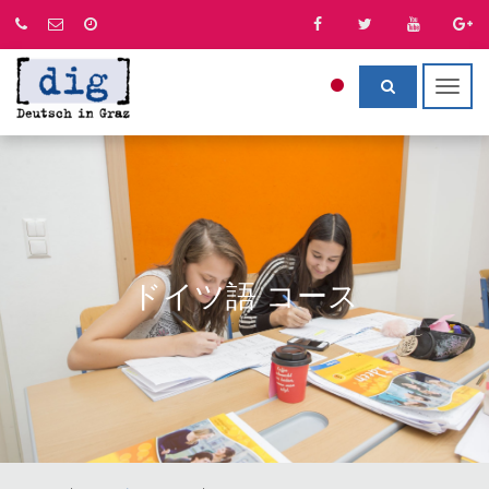
Togg
navig
ドイツ語 コース