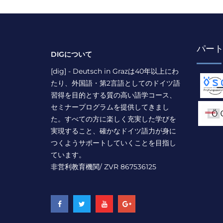
パー
DIGについて
[dig] - Deutsch in Grazは40年以上にわ
たり、外国語・第2言語としてのドイツ語
習得を目的とする質の高い語学コース、
セミナープログラムを提供してきまし
た。すべての方に楽しく充実した学びを
実現すること、確かなドイツ語力が身に
つくようサポートしていくことを目指し
ています。
非営利教育機関/ ZVR 867536125