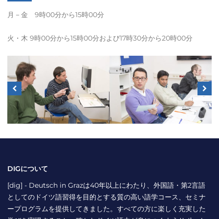
月－金 9時00分から15時00分
火・木
9
時
00
分から
15
時
00
分および
17
時
30
分から
20
時
00
分
DIGについて
[dig] - Deutsch in Grazは40年以上にわたり、外国語・第2言語
としてのドイツ語習得を目的とする質の高い語学コース、セミナ
ープログラムを提供してきました。すべての方に楽しく充実した