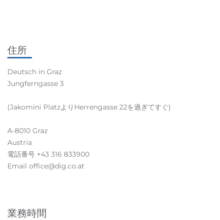
住所
Deutsch in Graz
Jungferngasse 3
(Jakomini PlatzよりHerrengasse 22を過ぎてすぐ)
A-8010 Graz
Austria
電話番号 +43 316 833900
Email office@dig.co.at
業務時間