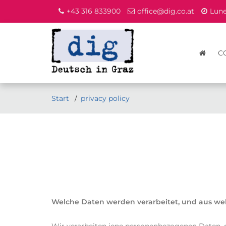
+43 316 833900
office@dig.co.at
Lune
C
Start
privacy policy
Welche Daten werden verarbeitet, und aus w