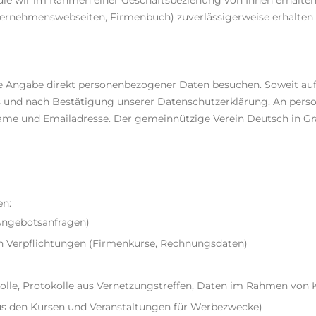
ie wir im Rahmen einer Geschäftsbeziehung von Ihnen erhalten.
nternehmenswebseiten, Firmenbuch) zuverlässigerweise erhalten
ne Angabe direkt personenbezogener Daten besuchen. Soweit au
Basis und nach Bestätigung unserer Datenschutzerklärung. An 
e und Emailadresse. Der gemeinnützige Verein Deutsch in Graz
en:
 Angebotsanfragen)
en Verpflichtungen (Firmenkurse, Rechnungsdaten)
lle, Protokolle aus Vernetzungstreffen, Daten im Rahmen von 
aus den Kursen und Veranstaltungen für Werbezwecke)