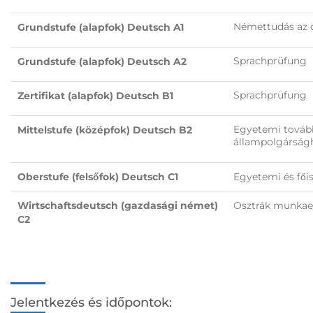
Némettudás az o
Grundstufe (alapfok) Deutsch A1
Sprachprüfung
Grundstufe (alapfok) Deutsch A2
Sprachprüfung
Zertifikat (alapfok) Deutsch B1
Egyetemi tovább
Mittelstufe (középfok) Deutsch B2
állampolgárság
Oberstufe (felsőfok) Deutsch C1
Egyetemi és fői
Wirtschaftsdeutsch (gazdasági német)
Osztrák munkaer
C2
Jelentkezés és időpontok: