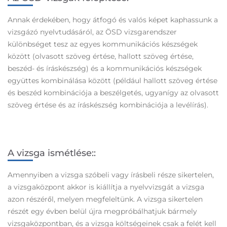
Annak érdekében, hogy átfogó és valós képet kaphassunk a
vizsgázó nyelvtudásáról, az ÖSD vizsgarendszer
különbséget tesz az egyes kommunikációs készségek
között (olvasott szöveg értése, hallott szöveg értése,
beszéd- és íráskészség) és a kommunikációs készségek
együttes kombinálása között (például hallott szöveg értése
és beszéd kombinációja a beszélgetés, ugyanígy az olvasott
szöveg értése és az íráskészség kombinációja a levélírás).
A vizsga ismétlése::
Amennyiben a vizsga szóbeli vagy írásbeli része sikertelen,
a vizsgaközpont akkor is kiállítja a nyelvvizsgát a vizsga
azon részéről, melyen megfeleltünk. A vizsga sikertelen
részét egy évben belül újra megpróbálhatjuk bármely
vizsgaközpontban, és a vizsga költségeinek csak a felét kell