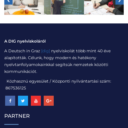
A DIG nyelviskoláról
A Deutsch in Graz
[dig]
nyelviskolát több mint 40 éve
alapították. Célunk, hogy modern és hatékony
nyelvtanfolyamokainkkal segítsük nemzetek közötti
kommunikációt.
Közhasznú egyesület / Központi nyilvántartási szám:
867536125
PARTNER