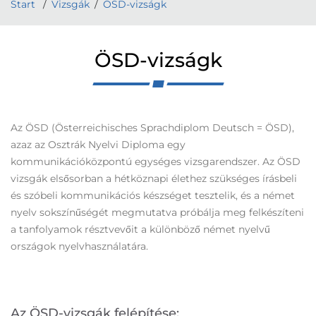
Start
Vizsgák
ÖSD-vizságk
ÖSD-vizságk
Az ÖSD (Österreichisches Sprachdiplom Deutsch = ÖSD),
azaz az Osztrák Nyelvi Diploma egy
kommunikációközpontú egységes vizsgarendszer. Az ÖSD
vizsgák elsősorban a hétköznapi élethez szükséges írásbeli
és szóbeli kommunikációs készséget tesztelik, és a német
nyelv sokszínűségét megmutatva próbálja meg felkészíteni
a tanfolyamok résztvevőit a különböző német nyelvű
országok nyelvhasználatára.
Az ÖSD-vizsgák felépítése: