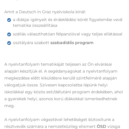
Amit a Deutsch in Graz nyelviskola kínál:
a diákjai igényeit és érdeklődési körét figyelembe vevő
tematika összeállítása
szállás választhatóan félpanzióval vagy teljes ellátással
osztályára szabott
szabadidős program
A nyelvtanfolyam tematikáját teljesen az Ön elvárásai
alapján készítjük el. A segédanyagokat a nyelvtanfolyam
megkezdése előtt kiküldésre kerülő szintfelmérő alapján
válogatjuk össze. Szívesen kapcsolatba lépünk helyi
iskolákkal egy közös esti/délutáni program érdekében, ahol
a gyerekek helyi, azonos korú diákokkal ismerkedhetnek
meg.
A nyelvtanfolyam végeztével lehetőséget biztosítunk a
résztvevők számára a nemzetközileg elismert
ÖSD
vizsga