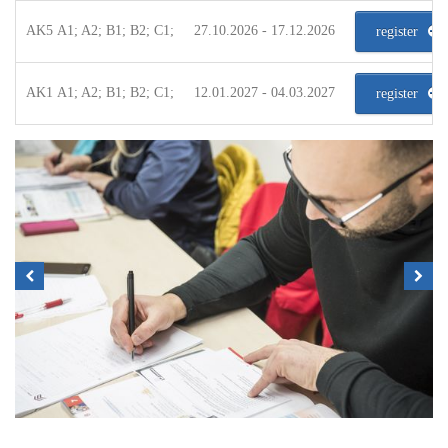
AK5 A1; A2; B1; B2; C1;
27.10.2026 - 17.12.2026
register
AK1 A1; A2; B1; B2; C1;
12.01.2027 - 04.03.2027
register