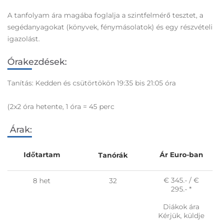
A tanfolyam ára magába foglalja a szintfelmérő tesztet, a
segédanyagokat (könyvek, fénymásolatok) és egy részvételi
igazolást.
Órakezdések:
Tanítás: Kedden és csütörtökön 19:35 bis 21:05 óra
(2x2 óra hetente, 1 óra = 45 perc
Árak:
Időtartam
Ár Euro-ban
Tanórák
€ 345.- / €
8 het
32
295.- *
Diákok ára
Kérjük, küldje