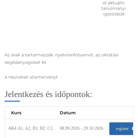
el aktuális
tanulmányi
igazolását
Az árak a tartalmazzák: nyelvtanfolyamot, az oktatási
segédanyagokat és
a részvételi elismervényt
Jelentkezés és időpontok:
Kurs
Datum
AK4 A1; A2; B1; B2; C1;
08.09.2026 - 29.10.2026
register