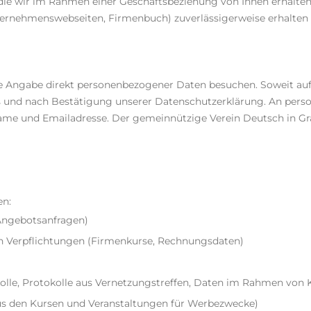
ie wir im Rahmen einer Geschäftsbeziehung von Ihnen erhalten.
nternehmenswebseiten, Firmenbuch) zuverlässigerweise erhalten
ne Angabe direkt personenbezogener Daten besuchen. Soweit au
Basis und nach Bestätigung unserer Datenschutzerklärung. An 
e und Emailadresse. Der gemeinnützige Verein Deutsch in Graz
en:
 Angebotsanfragen)
en Verpflichtungen (Firmenkurse, Rechnungsdaten)
lle, Protokolle aus Vernetzungstreffen, Daten im Rahmen von 
aus den Kursen und Veranstaltungen für Werbezwecke)