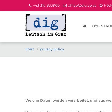
+43 316 833900
office@dig.co.at
Hétf
NYELVTAN
Start
privacy policy
Welche Daten werden verarbeitet, und aus w