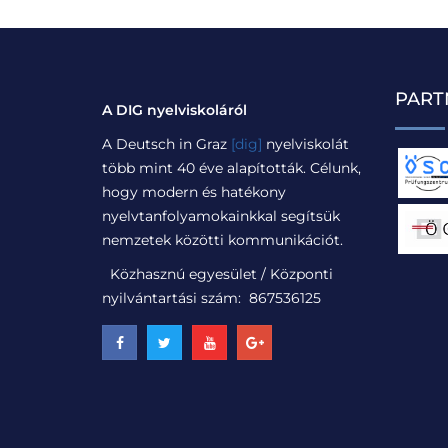
PART
A DIG nyelviskoláról
A Deutsch in Graz
[dig]
nyelviskolát
több mint 40 éve alapították. Célunk,
hogy modern és hatékony
nyelvtanfolyamokainkkal segítsük
nemzetek közötti kommunikációt.
Közhasznú egyesület / Központi
nyilvántartási szám: 867536125